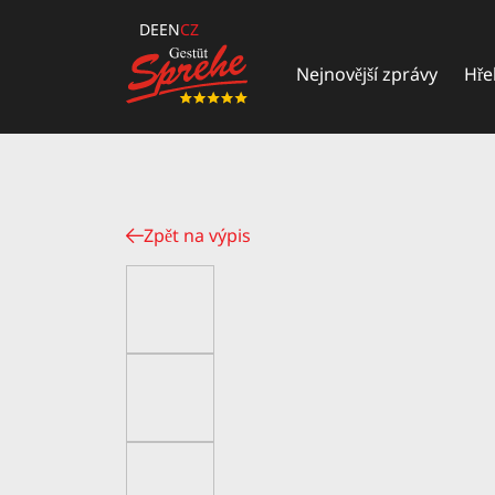
DE
EN
CZ
Nejnovější zprávy
Hře
Zpět na výpis