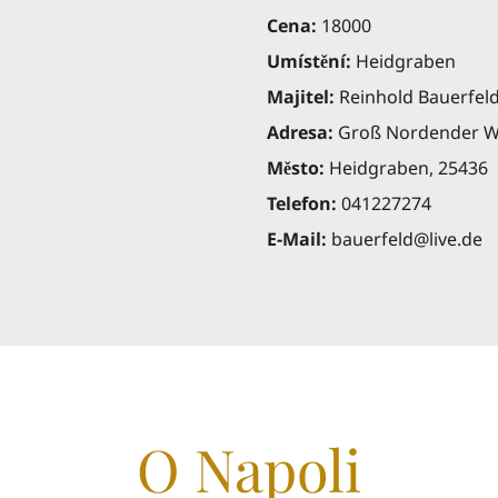
Cena:
18000
Umístění:
Heidgraben
Majitel:
Reinhold
Bauerfel
Adresa:
Groß Nordender W
Město:
Heidgraben
, 25436
Telefon:
041227274
E-Mail:
bauerfeld@live.de
O Napoli