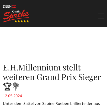
DE
EN
CZ
Nejnovější zprávy
Hřebci
Samenbestellung
Hřebčín
E.H.Millennium stellt
Katalogbestellung
Über Uns
Kataloge & Angebote
weiteren Grand Prix Sieger
Team
Züchterangebote
🏆💐
Kontakt
Downloads
12.05.2024
Sprehe Online Fohlen Auktion
Unter dem Sattel von Sabine Rueben brillierte der aus