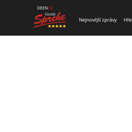
DE
EN
CZ
Nejnovější zprávy
Hře