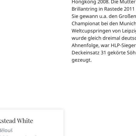
Hongkong 2008. Die Mutter
Brillantring in Rastede 2011
Sie gewann u.a. den Großen 
Championat bei den Munich
Weltcupspringen von Leipzig
wurde gleich dreimal deutsc
Ahnenfolge, war HLP-Sieger
Deckeinsatz 31 gekörte Söh
gezeugt.
kstead White
Bělouš