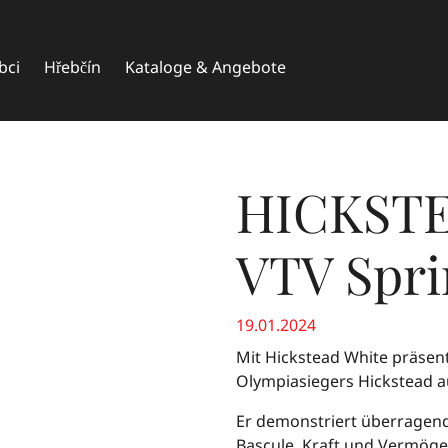
bci
Hřebčín
Kataloge & Angebote
HICKSTE
VTV Spri
19.01.2024
Mit Hickstead White präsent
Olympiasiegers Hickstead 
Er demonstriert überragende
Bascule, Kraft und Vermöge