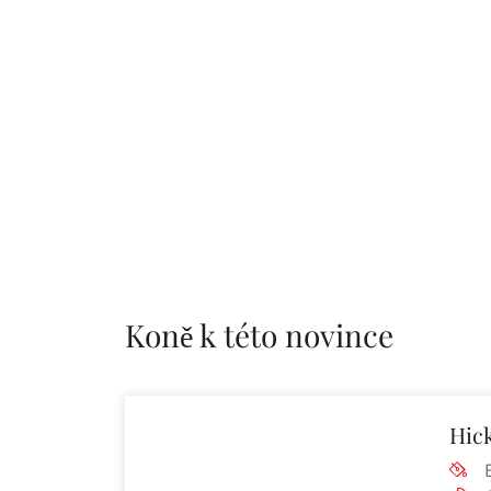
Koně k této novince
Hic