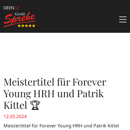
DE
EN
CZ
Nejnovější zprávy
Hřebci
Samenbestellung
Hřebčín
Meistertitel für Forever
Katalogbestellung
Über Uns
Kataloge & Angebote
Young HRH und Patrik
Team
Züchterangebote
Kittel 🏆
Kontakt
Downloads
12.05.2024
Sprehe Online Fohlen Auktion
Meistertittel für Forever Young HRH und Patrik Kittel