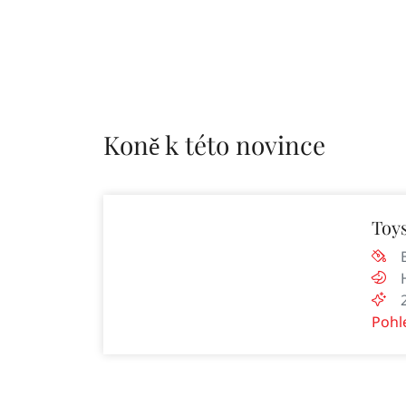
Koně k této novince
Toy
Pohl