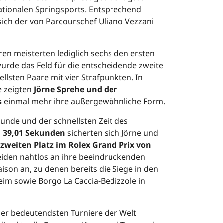
ationalen Springsports. Entsprechend
sich der von Parcourschef Uliano Vezzani
en meisterten lediglich sechs den ersten
wurde das Feld für die entscheidende zweite
llsten Paare mit vier Strafpunkten. In
e zeigten
Jörne Sprehe und der
s
einmal mehr ihre außergewöhnliche Form.
unde und der schnellsten Zeit des
n
39,01 Sekunden
sicherten sich Jörne und
n
zweiten Platz im Rolex Grand Prix von
eiden nahtlos an ihre beeindruckenden
ison an, zu denen bereits die Siege in den
m sowie Borgo La Caccia-Bedizzole in
der bedeutendsten Turniere der Welt