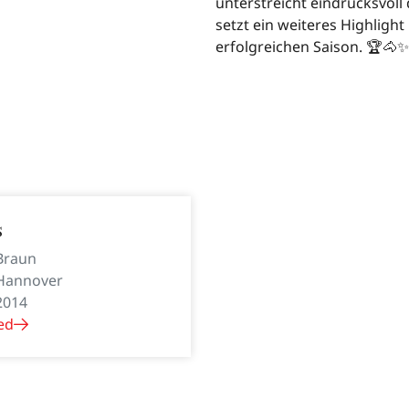
unterstreicht eindrucksvoll
setzt ein weiteres Highligh
erfolgreichen Saison. 🏆🐴✨
s
Braun
Hannover
2014
ed