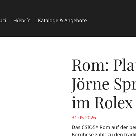
bci
Hřebčín
Kataloge & Angebote
Rom: Pla
Jörne Sp
im Rolex
31.05.2026
Das CSIO5* Rom auf der berü
Borghese zählt zu den tradi