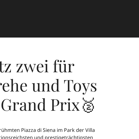
tz zwei für
rehe und Toys
 Grand Prix🥈
hmten Piazza di Siena im Park der Villa
tionsreichsten und prestigeträchtigsten