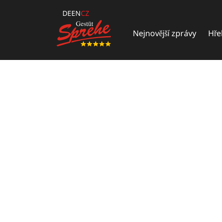
DE
EN
CZ
Nejnovější zprávy
Hře