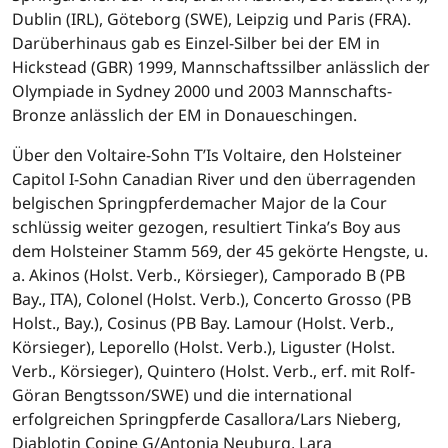
Dublin (IRL), Göteborg (SWE), Leipzig und Paris (FRA).
Darüberhinaus gab es Einzel-Silber bei der EM in
Hickstead (GBR) 1999, Mannschaftssilber anlässlich der
Olympiade in Sydney 2000 und 2003 Mannschafts-
Bronze anlässlich der EM in Donaueschingen.
Über den Voltaire-Sohn T’Is Voltaire, den Holsteiner
Capitol I-Sohn Canadian River und den überragenden
belgischen Springpferdemacher Major de la Cour
schlüssig weiter gezogen, resultiert Tinka’s Boy aus
dem Holsteiner Stamm 569, der 45 gekörte Hengste, u.
a. Akinos (Holst. Verb., Körsieger), Camporado B (PB
Bay., ITA), Colonel (Holst. Verb.), Concerto Grosso (PB
Holst., Bay.), Cosinus (PB Bay. Lamour (Holst. Verb.,
Körsieger), Leporello (Holst. Verb.), Liguster (Holst.
Verb., Körsieger), Quintero (Holst. Verb., erf. mit Rolf-
Göran Bengtsson/SWE) und die international
erfolgreichen Springpferde Casallora/Lars Nieberg,
Diablotin Copine G/Antonia Neuburg, Lara