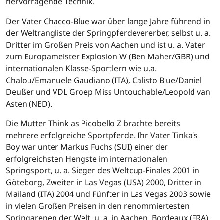
hervorragende Technik.
Der Vater Chacco-Blue war über lange Jahre führend in
der Weltrangliste der Springpferdevererber, selbst u. a.
Dritter im Großen Preis von Aachen und ist u. a. Vater
zum Europameister Explosion W (Ben Maher/GBR) und
internationalen Klasse-Sportlern wie u.a.
Chalou/Emanuele Gaudiano (ITA), Calisto Blue/Daniel
Deußer und VDL Groep Miss Untouchable/Leopold van
Asten (NED).
Die Mutter Think as Picobello Z brachte bereits
mehrere erfolgreiche Sportpferde. Ihr Vater Tinka’s
Boy war unter Markus Fuchs (SUI) einer der
erfolgreichsten Hengste im internationalen
Springsport, u. a. Sieger des Weltcup-Finales 2001 in
Göteborg, Zweiter in Las Vegas (USA) 2000, Dritter in
Mailand (ITA) 2004 und Fünfter in Las Vegas 2003 sowie
in vielen Großen Preisen in den renommiertesten
Springarenen der Welt, u. a. in Aachen, Bordeaux (FRA),