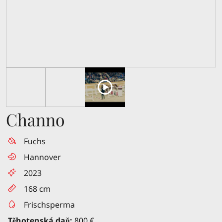
Channo
Fuchs
Hannover
2023
168 cm
Frischsperma
Těhotenská daň:
800 €