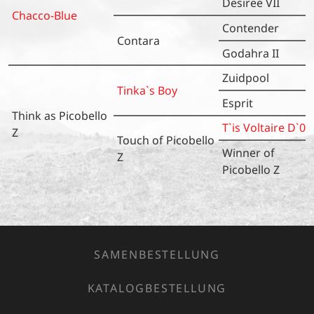
Desiree VII
Chacco-Blue
Contender
Contara
Godahra II
Zuidpool
Tinka`s Boy
Esprit
Think as Picobello
T`is Voltaire D`01
Z
Touch of Picobello
Winner of
Z
Picobello Z
SAMENBESTELLUNG
KATALOGBESTELLUNG