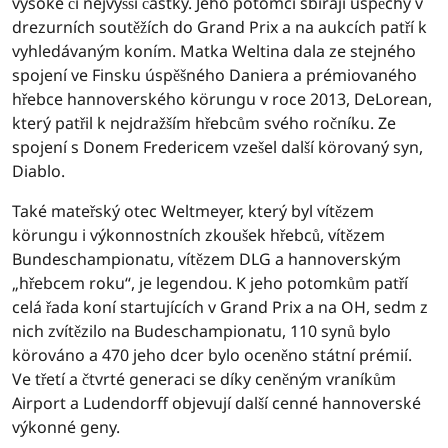
vysoké či nejvyšší částky. Jeho potomci sbírají úspěchy v
drezurních soutěžích do Grand Prix a na aukcích patří k
vyhledávaným koním. Matka Weltina dala ze stejného
spojení ve Finsku úspěšného Daniera a prémiovaného
hřebce hannoverského körungu v roce 2013, DeLorean,
který patřil k nejdražším hřebcům svého ročníku. Ze
spojení s Donem Fredericem vzešel další körovaný syn,
Diablo.
Také mateřský otec Weltmeyer, který byl vítězem
körungu i výkonnostních zkoušek hřebců, vítězem
Bundeschampionatu, vítězem DLG a hannoverským
„hřebcem roku“, je legendou. K jeho potomkům patří
celá řada koní startujících v Grand Prix a na OH, sedm z
nich zvítězilo na Budeschampionatu, 110 synů bylo
körováno a 470 jeho dcer bylo oceněno státní prémií.
Ve třetí a čtvrté generaci se díky ceněným vraníkům
Airport a Ludendorff objevují další cenné hannoverské
výkonné geny.