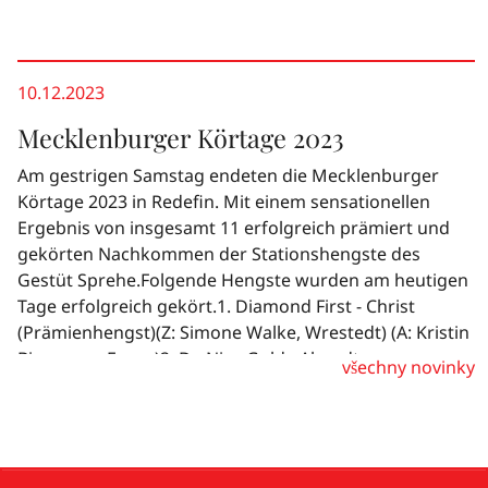
10.12.2023
Mecklenburger Körtage 2023
Am gestrigen Samstag endeten die Mecklenburger
Körtage 2023 in Redefin. Mit einem sensationellen
Ergebnis von insgesamt 11 erfolgreich prämiert und
gekörten Nachkommen der Stationshengste des
Gestüt Sprehe.Folgende Hengste wurden am heutigen
Tage erfolgreich gekört.1. Diamond First - Christ
(Prämienhengst)(Z: Simone Walke, Wrestedt) (A: Kristin
Biermann, Essen)2. De Niro Gold - Abendtanz
všechny novinky
(Prämienhengst)(Z: Katharina Hadeler, Rahden) (A:
Gefion Teichert, Wildeshausen)3. Condoctro - Cola Zero
(2. Reservesieger)(Z: Gestüt Sprehe GmbH) (A: Josef-
Jonas Sprehe, Herzlake)1. Dimaggio Black - Benetton