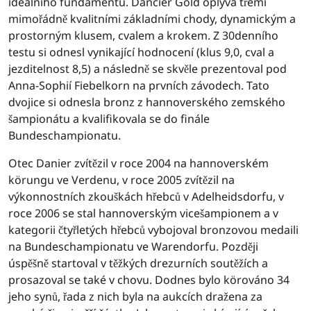
ideálního fundamentu. Dancier Gold oplývá třemi
mimořádně kvalitními základními chody, dynamickým a
prostorným klusem, cvalem a krokem. Z 30denního
testu si odnesl vynikající hodnocení (klus 9,0, cval a
jezditelnost 8,5) a následně se skvěle prezentoval pod
Anna-Sophií Fiebelkorn na prvních závodech. Tato
dvojice si odnesla bronz z hannoverského zemského
šampionátu a kvalifikovala se do finále
Bundeschampionatu.
Otec Danier zvítězil v roce 2004 na hannoverském
körungu ve Verdenu, v roce 2005 zvítězil na
výkonnostních zkouškách hřebců v Adelheidsdorfu, v
roce 2006 se stal hannoverským vicešampionem a v
kategorii čtyřletých hřebců vybojoval bronzovou medaili
na Bundeschampionatu ve Warendorfu. Později
úspěšně startoval v těžkých drezurních soutěžích a
prosazoval se také v chovu. Dodnes bylo körováno 34
jeho synů, řada z nich byla na aukcích dražena za