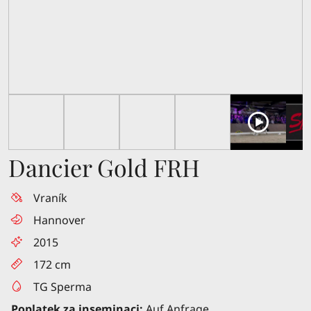
Dancier Gold FRH
Vraník
Hannover
2015
172 cm
TG Sperma
Poplatek za inseminaci:
Auf Anfrage