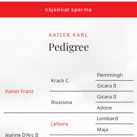
objednat sperma
KAISER KARL
Pedigree
Flemmingh
Krack C
Gicara II
Kaiser Franz
Gicara II
Roussina
Adone
Lombard
Lefevre
Maja
Jeanne D’Arc II