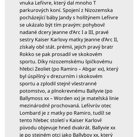
vnuka Lefѐvre, který dal mnoho T
parkurových koní. Spojení z Nizozemska
pocházející báby Jandy s holštýnem Lefѐvre
se ukázalo být tím pravým: pohybově
nadané dcery Jeanne d’Arc I a III, pravé
sestry Kaiser Karlovy matky Jeanne d’Arc II,
získaly obě stát. prémii, jejich pravý bratr
Rokko se pak prosadil ve skokovém
sportu. Díky nizozemskému špičkovému
hřebci Zeoliet (po Ramiro – Abgar xx), který
byl úspěšný v drezurním i skokovém
sportu a zplodil stejně všestranné
potomstvo, a plnokrevnému Ballyvie (po
Ballymoss xx – Worden xx) je mateřská linie
mezinárodně prochovaná. Lefѐvrův otec
Lombard je z matky po Ramiro, tudíž se
tento hřebec století v Kaiser Karlově
původu objevuje hned dvakrát. Ballyvie xx
je po stejném otci jako Ballyboy xx, který