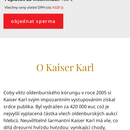
Všechny ceny včetně DPH (viz
AGB's
)
objednat sperma
O Kaiser Karl
Coby vítěz oldenburského körungu v roce 2005 si
Kaiser Karl svým impozantním vystupováním získal
srdce publika. Byl vydražen za 420 000 eur, což je
nejvyšší vyplacená částka všech oldenburských aukcí
hřebců. Neuvěřitelně šarmantní Kaiser Karl má vše, co
dělá drezurní hvězdu hvězdou: vynikající chody,