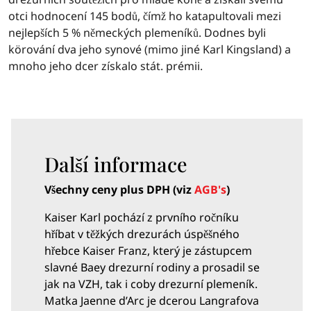
otci hodnocení 145 bodů, čímž ho katapultovali mezi
nejlepších 5 % německých plemeníků. Dodnes byli
körování dva jeho synové (mimo jiné Karl Kingsland) a
mnoho jeho dcer získalo stát. prémii.
Další informace
Všechny ceny plus DPH (viz
AGB's
)
Kaiser Karl pochází z prvního ročníku
hříbat v těžkých drezurách úspěšného
hřebce Kaiser Franz, který je zástupcem
slavné Baey drezurní rodiny a prosadil se
jak na VZH, tak i coby drezurní plemeník.
Matka Jaenne d’Arc je dcerou Langrafova