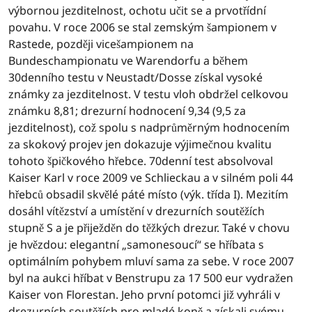
výbornou jezditelnost, ochotu učit se a prvotřídní
povahu. V roce 2006 se stal zemským šampionem v
Rastede, později vicešampionem na
Bundeschampionatu ve Warendorfu a během
30denního testu v Neustadt/Dosse získal vysoké
známky za jezditelnost. V testu vloh obdržel celkovou
známku 8,81; drezurní hodnocení 9,34 (9,5 za
jezditelnost), což spolu s nadprůměrným hodnocením
za skokový projev jen dokazuje výjimečnou kvalitu
tohoto špičkového hřebce. 70denní test absolvoval
Kaiser Karl v roce 2009 ve Schlieckau a v silném poli 44
hřebců obsadil skvělé páté místo (výk. třída I). Mezitím
dosáhl vítězství a umístění v drezurních soutěžích
stupně S a je přiježděn do těžkých drezur. Také v chovu
je hvězdou: elegantní „samonesoucí“ se hříbata s
optimálním pohybem mluví sama za sebe. V roce 2007
byl na aukci hříbat v Benstrupu za 17 500 eur vydražen
Kaiser von Florestan. Jeho první potomci již vyhráli v
drezurních soutěžích pro mladé koně a získali svému