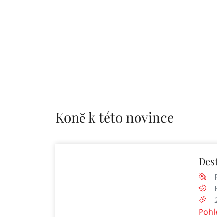
Koně k této novince
Des
Pohl