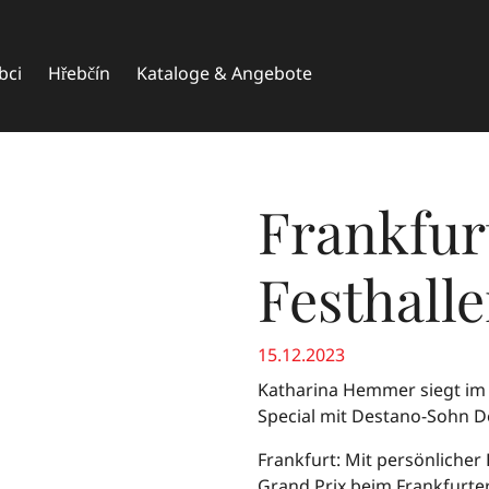
bci
Hřebčín
Kataloge & Angebote
Frankfur
Festhall
15.12.2023
Katharina Hemmer siegt im 
Special mit Destano-Sohn 
Frankfurt: Mit persönliche
Grand Prix beim Frankfurte