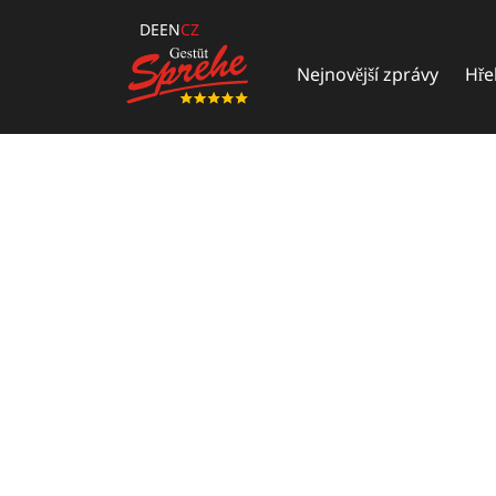
DE
EN
CZ
Nejnovější zprávy
Hře