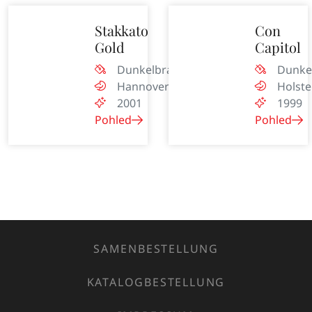
Stakkato
Con
Gold
Capitol
Dunkelbraun
Dunke
Hannover
Holste
2001
1999
Pohled
Pohled
SAMENBESTELLUNG
KATALOGBESTELLUNG