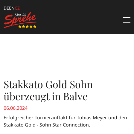
DE
EN
CZ
Nejnovější zprávy
Hřebci
Samenbestellung
Hřebčín
Stakkato Gold Sohn
Katalogbestellung
Über Uns
Kataloge & Angebote
überzeugt in Balve
Team
Züchterangebote
06.06.2024
Kontakt
Downloads
Erfolgreicher Turnierauftakt für Tobias Meyer und den
Stakkato Gold - Sohn Star Connection.
Sprehe Online Fohlen Auktion