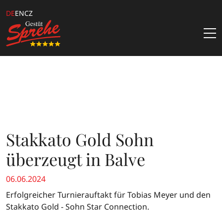
DE
EN
CZ
Aktuelles
Hengste
Samenbestellung
Gestüt
Stakkato Gold Sohn
Katalogbestellung
Über Uns
Kataloge & Angebote
überzeugt in Balve
Team
Züchterangebote
06.06.2024
Kontakt
Downloads
Erfolgreicher Turnierauftakt für Tobias Meyer und den
Stakkato Gold - Sohn Star Connection.
Sprehe Online Fohlen Auktion