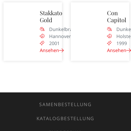
Stakkato
Con
Gold
Capitol
Dunkelbraun
Dunke
Hannover
Holste
2001
1999
Ansehen
Ansehen
SAMENBESTELLUNG
KATALOGBESTELLUNG