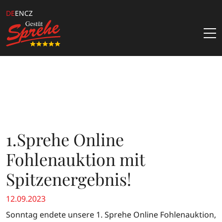
DE
EN
CZ
Aktuelles
Hengste
Samenbestellung
Gestüt
1.Sprehe Online
Katalogbestellung
Über Uns
Kataloge & Angebote
Fohlenauktion mit
Team
Züchterangebote
Spitzenergebnis!
Kontakt
Downloads
12.09.2023
Sprehe Online Fohlen Auktion
Sonntag endete unsere 1. Sprehe Online Fohlenauktion,