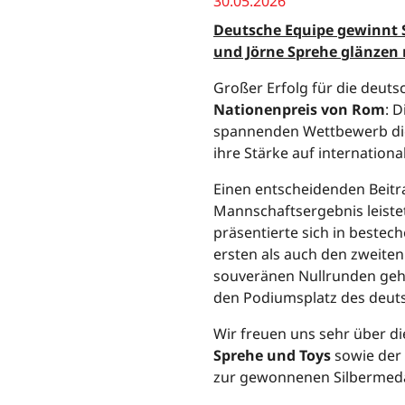
30.05.2026
Deutsche Equipe gewinnt S
und Jörne Sprehe glänzen 
Großer Erfolg für die deut
Nationenpreis von Rom
: 
spannenden Wettbewerb d
ihre Stärke auf internationa
Einen entscheidenden Beit
Mannschaftsergebnis leist
präsentierte sich in beste
ersten als auch den zweite
souveränen Nullrunden gehö
den Podiumsplatz des deut
Wir freuen uns sehr über di
Sprehe und Toys
sowie der
zur gewonnenen Silbermedai