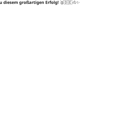
 diesem großartigen Erfolg!
🥈🇩🇪🐴✨