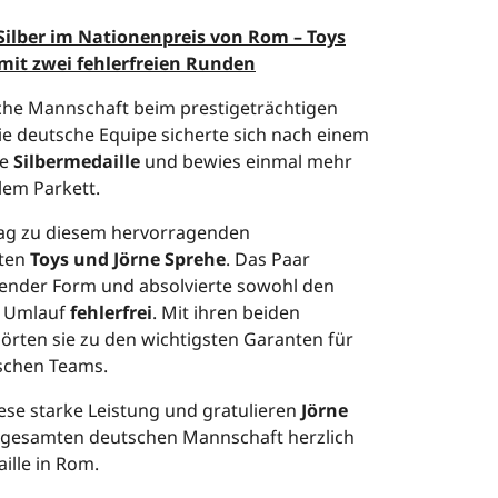
ilber im Nationenpreis von Rom – Toys
mit zwei fehlerfreien Runden
sche Mannschaft beim prestigeträchtigen
Die deutsche Equipe sicherte sich nach einem
ie
Silbermedaille
und bewies einmal mehr
lem Parkett.
rag zu diesem hervorragenden
eten
Toys und Jörne Sprehe
. Das Paar
chender Form und absolvierte sowohl den
n Umlauf
fehlerfrei
. Mit ihren beiden
rten sie zu den wichtigsten Garanten für
schen Teams.
ese starke Leistung und gratulieren
Jörne
 gesamten deutschen Mannschaft herzlich
lle in Rom.