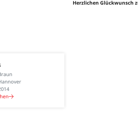
Herzlichen Glückwunsch zu
s
Braun
Hannover
2014
hen