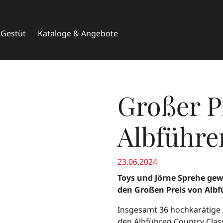
Gestüt
Kataloge & Angebote
Großer P
Albführe
23.06.2024
Toys und Jörne Sprehe ge
den Großen Preis von Alb
Insgesamt 36 hochkarätige 
den Albführen Country Clas