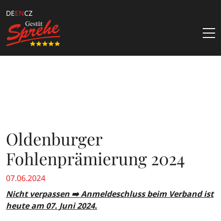
DE
EN
CZ
Latest News
Stallions
Samenbestellung
Stud
Oldenburger
Katalogbestellung
Über Uns
catalogs & offers
Fohlenprämierung 2024
Team
Züchterangebote
Stallion show 2024
07.06.2024
Kontakt
Downloads
Nicht verpassen ➡️ Anmeldeschluss beim Verband ist
heute am 07. Juni 2024.
Sprehe Online Fohlen Auktion