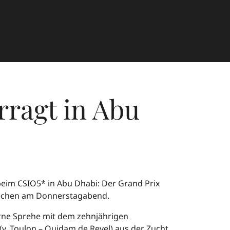
rragt in Abu
eim CSIO5* in Abu Dhabi: Der Grand Prix
Stechen am Donnerstagabend.
örne Sprehe mit dem zehnjährigen
v. Toulon – Quidam de Revel) aus der Zucht