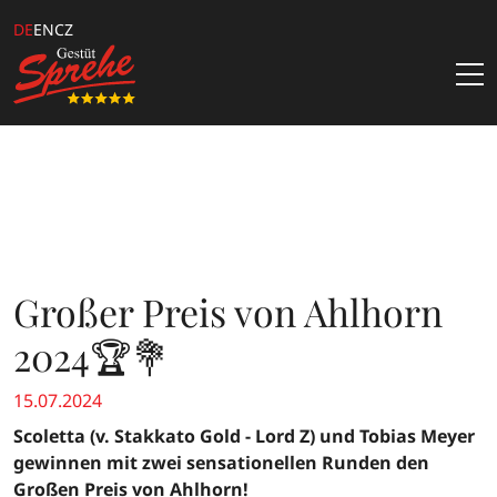
DE
EN
CZ
Aktuelles
Hengste
Samenbestellung
Gestüt
Großer Preis von Ahlhorn
Katalogbestellung
Über Uns
Kataloge & Angebote
2024🏆💐
Team
Züchterangebote
15.07.2024
Kontakt
Downloads
Scoletta (v. Stakkato Gold - Lord Z) und Tobias Meyer
gewinnen mit zwei sensationellen Runden den
Sprehe Online Fohlen Auktion
Großen Preis von Ahlhorn!