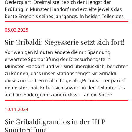
Oederquart. Dreimal stellte sich der Hengst der
Prüfung in Münster Handorf und erzielte jeweils das
beste Ergebnis seines Jahrgangs. In beiden Teilen des
Sporttests Dressur überzeugte er mit den Endnoten
05.02.2025
8,84 und 9,01. Auch im Turniersport bewährt sich Sir
Gribaldi mit Beatrice Arturi im Sattel. Beim
Sir Gribaldi: Siegesserie setzt sich fort!
Bundeschampionat der fünfjährigen Dressurpferde
erreichte er Rang zehn in der Qualifikation.Sir Gribaldis
Vor wenigen Minuten endete die mit Spannung
Pedigree vereint wertvolles Veredlerblut. Über den
erwartete Sportprüfung der Dressurhengste in
Muttervater All Inclusive sowie über den Vater der
Münster-Handorf und wir sind überglücklich, berichten
Großmutter Lauries Crusador xx stehen Rittigkeit und
zu können, dass unser Stationshengst Sir Gribaldi
Leistungsbereitschaft im Fokus. Der Mutterstamm der
diese zum dritten mal in folge als ,,Primus inter pares``
Dodica befindet sich aktuell im Aufwind.
gemeistert hat. Er hat sich sowohl in den Teilnoten als
auch im Endergebnis eindrucksvoll an die Spitze
gesetzt und damit seine außergewöhnlichen
Fähigkeiten zum wiederholten mal unter Beweis
10.11.2024
gestellt.💐❣️Sir Gribaldi, ein Sohn von Secret und All
Sir Gribaldi grandios in der HLP
Inclusive/T., stammt aus der renommierten Zucht der
Sportprüfung!
ZG Aronis & Janßen Gehrenhof in Oederquart. Unter