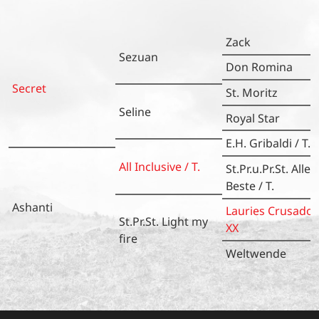
Zack
Sezuan
Don Romina
Secret
St. Moritz
Seline
Royal Star
E.H. Gribaldi / T.
All Inclusive / T.
St.Pr.u.Pr.St. Aller
Beste / T.
Ashanti
Lauries Crusador
St.Pr.St. Light my
XX
fire
Weltwende