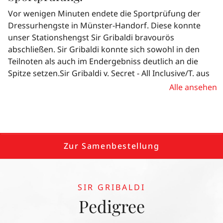
der einfühlsamen und professionellen Vorbereitung
Vor wenigen Minuten endete die Sportprüfung der
unserer talentierten Bereiterin Beatrice Arturi zeigte er
Dressurhengste in Münster-Handorf. Diese konnte
eine beeindruckende Leistung.Seine Noten sprechen
unser Stationshengst Sir Gribaldi bravourös
für sich: Für den Trab erhielt er eine herausragende
abschließen. Sir Gribaldi konnte sich sowohl in den
9,0, im Schritt eine 8,5 und im Galopp erneut eine 9,0.
Teilnoten als auch im Endergebniss deutlich an die
Darüber hinaus erhielt er für seine Rittigkeit die 9,3
Spitze setzen.Sir Gribaldi v. Secret - All Inclusive/T. aus
und für den Gesamteindruck eine bemerkenswerte 9,2.
der Zucht der ZG Aronis & Janßen Gehrenhof,
Alle ansehen
Diese exzellenten Bewertungen führten zu einer
Oederquart wurde von unserer Bereiterin Beatrice
gewichteten Endnote von 9,01, die seine Klasse und
Arturi behutsam vorbereitet und vorgestellt. Er erhielt
sein Potenzial eindrucksvoll widerspiegelt.Wir möchten
für den Trab eine 8,8, im Schritt eine 8,7, im Galopp
den Züchtern sowie dem gesamten Team von Herzen
eine 9,0! in der Rittigkeit eine 8,8 und für den
zu diesem herausragenden Erfolg gratulieren! Sir
Gesamteindruck eine 9,0!. Welches zu einer
Zur Samenbestellung
Gribaldi ist zweifellos ein Pferd, das die Zukunft der
gewichteten Endnote von 8,84 führte. Wir gratulieren
Dressur bereichern wird.💐💝🍀
den Züchtern, sowie dem gesamten Team recht
herzlich zu diesem herausragenden Erfolg! 💐💝🍀
SIR GRIBALDI
Pedigree