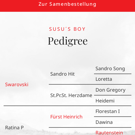
Zur Samenbestellung
SUSU´S BOY
Pedigree
Sandro Song
Sandro Hit
Loretta
Swarovski
Don Gregory
St.Pr.St. Herzdame
Heidemi
Florestan I
Fürst Heinrich
Dawina
Ratina P
Rautenstein