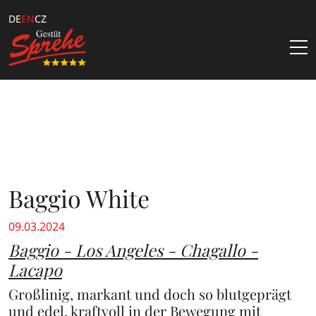
DE
EN
CZ
Latest News
Stallions
Samenbestellung
Stud
Baggio White
Katalogbestellung
Über Uns
catalogs & offers
09.03.2024
Team
Züchterangebote
Stallion show 2024
Baggio - Los Angeles - Chagallo -
Lacapo
Kontakt
Downloads
Großlinig, markant und doch so blutgeprägt
Sprehe Online Fohlen Auktion
und edel, kraftvoll in der Bewegung mit