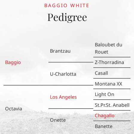
doppelveranlagte Lacapo ist über seinen Sohn
BAGGIO WHITE
Flemmingh, den väterlichen Großvater des KWPN-
Pedigree
Hengstes Vivaldi, in der Dressurpferdezucht aktuell
präsenter denn je. Zum Video:
https://www.youtube.com/watch?v=UUJ0duXGGEs
Baloubet du
Brantzau
Rouet
Baggio
Z-Thorradina
Casall
U-Charlotta
Montana XX
Light On
Los Angeles
St.Pr.St. Anabell
Octavia
Chagallo
Onette
Banette