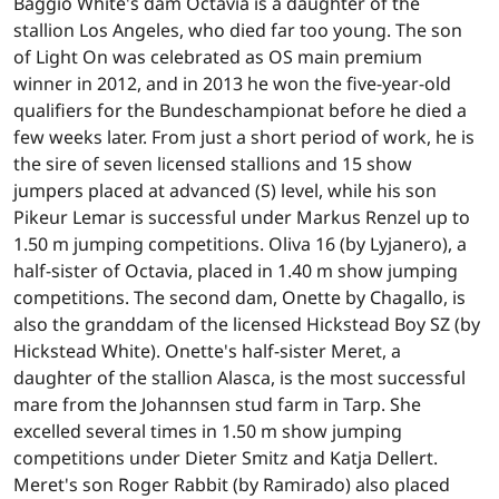
Baggio White's dam Octavia is a daughter of the
stallion Los Angeles, who died far too young. The son
of Light On was celebrated as OS main premium
winner in 2012, and in 2013 he won the five-year-old
qualifiers for the Bundeschampionat before he died a
few weeks later. From just a short period of work, he is
the sire of seven licensed stallions and 15 show
jumpers placed at advanced (S) level, while his son
Pikeur Lemar is successful under Markus Renzel up to
1.50 m jumping competitions. Oliva 16 (by Lyjanero), a
half-sister of Octavia, placed in 1.40 m show jumping
competitions. The second dam, Onette by Chagallo, is
also the granddam of the licensed Hickstead Boy SZ (by
Hickstead White). Onette's half-sister Meret, a
daughter of the stallion Alasca, is the most successful
mare from the Johannsen stud farm in Tarp. She
excelled several times in 1.50 m show jumping
competitions under Dieter Smitz and Katja Dellert.
Meret's son Roger Rabbit (by Ramirado) also placed