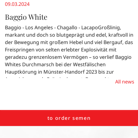
geradezu grenzenlosem Vermögen – so verlief Baggio
09.03.2024
Whites Durchmarsch bei der Westfälischen
Baggio White
Hauptkörung in Münster-Handorf 2023 bis zur
Auszeichnung als Prämienhengst. Das weckt
Baggio - Los Angeles - Chagallo - LacapoGroßlinig,
Erinnerungen, denn genau so schickte sich auch der
markant und doch so blutgeprägt und edel, kraftvoll in
Vater Baggio vor wenigen Jahren von Neumünster aus
der Bewegung mit großem Hebel und viel Bergauf, das
an, die Sport- und Zuchtwelt für sich zu erobern.
Freispringen von selten erlebter Explosivität mit
geradezu grenzenlosem Vermögen – so verlief Baggio
Whites Durchmarsch bei der Westfälischen
Hauptkörung in Münster-Handorf 2023 bis zur
Auszeichnung als Prämienhengst. Das weckt
All news
Erinnerungen, denn genau so schickte sich auch der
Vater Baggio vor wenigen Jahren von Neumünster aus
an, die Sport- und Zuchtwelt für sich zu erobern.
Baggio White ist einer von acht gekörten Söhnen aus
den ersten beiden dafür in Frage kommenden
to order semen
Jahrgängen des Baggio. Im mütterlichen Pedigree
folgen Töchter der Hengste Lacapo und Carneval. Der