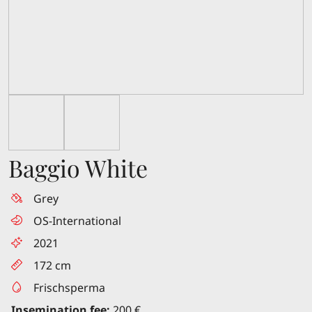
Baggio White
Grey
OS-International
2021
172 cm
Frischsperma
Insemination fee:
200 €