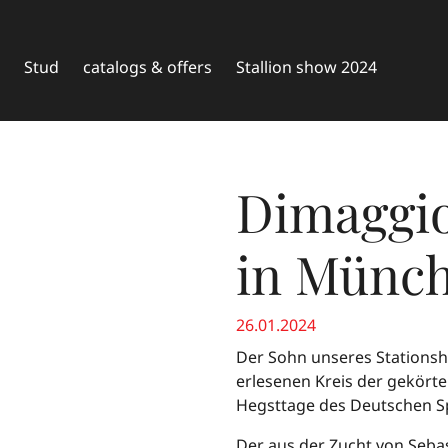
Stud
catalogs & offers
Stallion show 2024
Dimaggio
in Münch
26.01.2024
Der Sohn unseres Stations
erlesenen Kreis der gekör
Hegsttage des Deutschen S
Der aus der Zucht von Seba