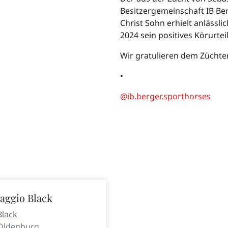
Besitzergemeinschaft IB Be
Christ Sohn erhielt anlässl
2024 sein positives Körurteil
Wir gratulieren dem Züchter
•
@ib.berger.sporthorses
aggio Black
Black
Oldenburg