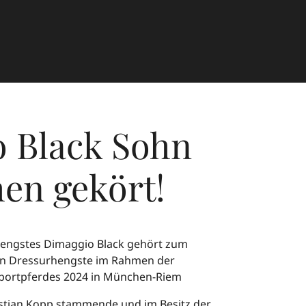
 Black Sohn
en gekört!
hengstes Dimaggio Black gehört zum
ten Dressurhengste im Rahmen der
portpferdes 2024 in München-Riem
stian Kopp stammende und im Besitz der